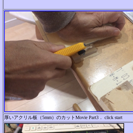
厚いアクリル板（5mm）のカットMovie Part3． click start