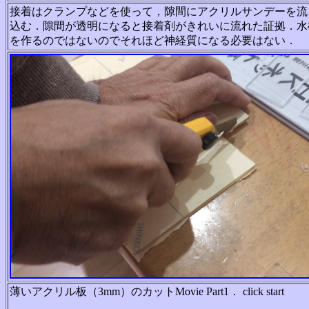
接着はクランプなどを使って，隙間にアクリルサンデーを流
込む．隙間が透明になると接着剤がきれいに流れた証拠．水
を作るのではないのでそれほど神経質になる必要はない．
薄いアクリル板（3mm）のカットMovie Part1． click start