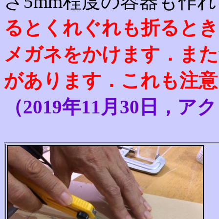
さ5mm程度の容器も作
るとくれぐれも折るとき
メガネをかけます．また
があります．これも注意
（2019
年11月30日，アク